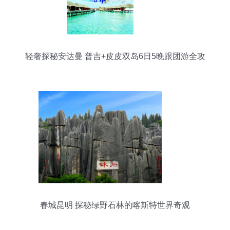
轻奢探秘安达曼 普吉+皮皮双岛6日5晚跟团游全攻
略
春城昆明 探秘绿野石林的喀斯特世界奇观