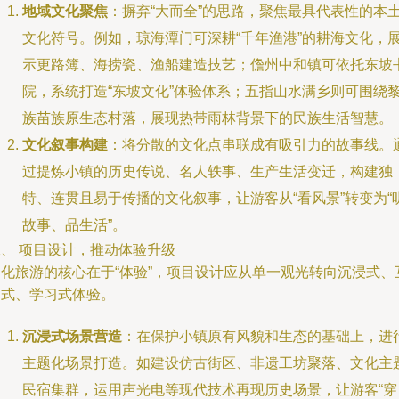
地域文化聚焦
：摒弃“大而全”的思路，聚焦最具代表性的本
文化符号。例如，琼海潭门可深耕“千年渔港”的耕海文化，
示更路簿、海捞瓷、渔船建造技艺；儋州中和镇可依托东坡
院，系统打造“东坡文化”体验体系；五指山水满乡则可围绕
族苗族原生态村落，展现热带雨林背景下的民族生活智慧。
文化叙事构建
：将分散的文化点串联成有吸引力的故事线。
过提炼小镇的历史传说、名人轶事、生产生活变迁，构建独
特、连贯且易于传播的文化叙事，让游客从“看风景”转变为“
故事、品生活”。
二、 项目设计，推动体验升级
文化旅游的核心在于“体验”，项目设计应从单一观光转向沉浸式、
动式、学习式体验。
沉浸式场景营造
：在保护小镇原有风貌和生态的基础上，进
主题化场景打造。如建设仿古街区、非遗工坊聚落、文化主
民宿集群，运用声光电等现代技术再现历史场景，让游客“穿