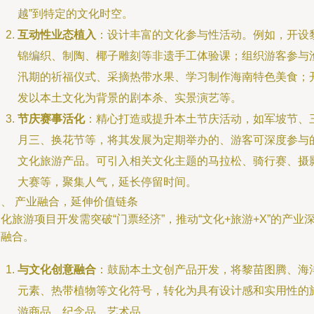
越”到特定的文化时空。
互动性业态植入
：设计丰富的文化参与性活动。例如，开设
锦编织、制陶、椰子雕刻等非遗手工体验课；组织游客参与
汛期的祈福仪式、采摘热带水果、学习制作海南特色美食；
发以本土文化为背景的剧本杀、实景演艺等。
节庆赛事活化
：精心打造或提升本土节庆活动，如军坡节、
月三、换花节等，将其发展为定期举办的、游客可深度参与
文化旅游产品。可引入相关文化主题的马拉松、骑行赛、摄
大赛等，聚集人气，延长停留时间。
三、 产业融合，延伸价值链条
化旅游项目开发需突破“门票经济”，推动“文化+旅游+X”的产业
度融合。
与文化创意融合
：鼓励本土文创产品开发，将黎苗图腾、海
元素、热带植物等文化符号，转化为具有设计感和实用性的
游商品、纪念品、艺术品。