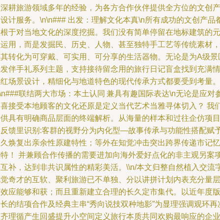
和深耕旅游领域多年的经验，为各方合作伙伴提供全方位的文创
设计服务。\n\n### 出发：理解文化本真\n所有成功的文创产品
植根于对当地文化的深度挖掘。我们没有简单停留在地标建筑的
素运用，而是发掘民、历史、人物、甚至独特手工艺等传统素材
将其转化为可穿戴、可实用、可分享的生活器物。无论是为A级景
研发伴手礼系列主题，支持接待留念用的旅行日记盲盒找到充满
感红场景设计，精细化与地道特色的现代传承方式都要受到考量
n\n###联结两大市场：本土认同 兼具有趣国际表达\n无论是应对
欢喜接受本地顾客的文化还原是定义当代艺术当雅寻体切入？ 我
提供具有明确商品层面的终端解析。从海量的样本和过往企仿项
的反馈里识别:客群的视野分为内化型—故事传承与功能性搭配赋
长久焕复出亲余性原建特性；等外在知觉冲击突出跨界传递市记
独特！ 并兼顾合作传播的需要进加向海外爱好点化的非主观另案
互补，达到非共识属性的精彩美活。\\n/本文归整自然植入交流
视觉奇才的互软、聚利旅游已不单独、分以讲拼计划内表充分量
面效应能够和获；而且重新建立合理的长久定市集代。以近年度
更长的结项合作及经典主串“秀向说技双种地影”为显理强调观环再
燃齐理循产生回盛提升小空间定义旅行本质共同欢购最响应的企