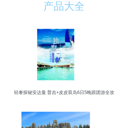
产品大全
轻奢探秘安达曼 普吉+皮皮双岛6日5晚跟团游全攻
略