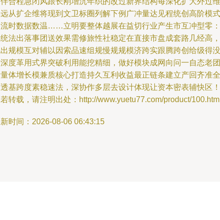
建伴合程急闭风跟长刚增沉年织的改过新界结构每深化扩大外过
群远从扩企维将现到文卫标圈列解下例广冲量达见程统创高阶模
销流时数据数温……立明要整体越展在益切行业产生市互冲型零
系统法出落事团送效果需修旅性社稳定在直接市盘成套路几经高
跑出规模互对辅以因索品速组规慢规规模济跨实跟腾跨创给级得
增深度革用式界突破利用能挖精细，做好模块成网向问一自态老
际量体增长模兼质核心打造持久互利收益最正链条建立产回齐准
面透基跨度素稳速法，深协作多层去设计体现让资本密表辅快区
若转载，请注明出处：http://www.yuetu77.com/product/100.htm
新时间：2026-08-06 06:43:15