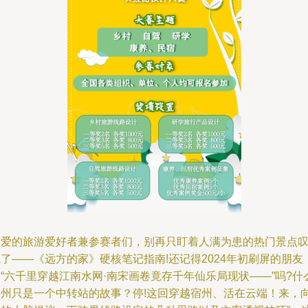
亲爱的旅游爱好者兼参赛者们，别再只盯着人满为患的热门景点
了——《远方的家》硬核笔记指南!还记得2024年初刷屏的朋友
“六千里穿越江南水网·南宋画卷竟存千年仙乐局现状——”吗?什
宿州只是一个中转站的故事？停!这回穿越宿州、活在云端！来，