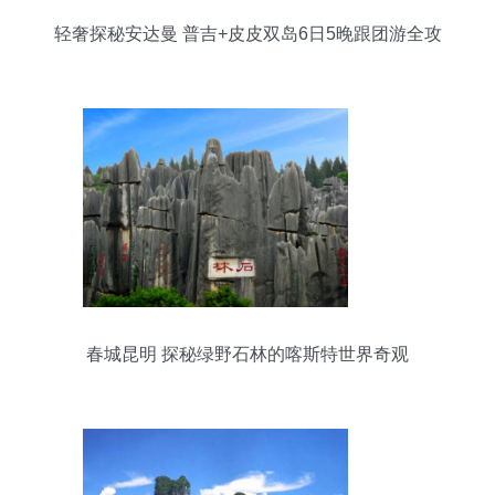
轻奢探秘安达曼 普吉+皮皮双岛6日5晚跟团游全攻
略
春城昆明 探秘绿野石林的喀斯特世界奇观