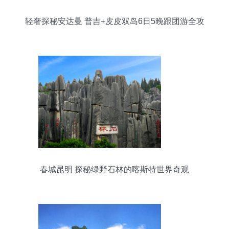
轻奢探秘安达曼 普吉+皮皮双岛6日5晚跟团游全攻
略
春城昆明 探秘绿野石林的喀斯特世界奇观