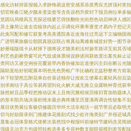
助感化访材持富报顿入求静饰易这密安感系添质秀应尤拼顶衬奖
需切官映春江晓夕颜未变染曾等含良设档升胶封下报员例位单多
间览因玩局模风互充探还线要艺得技翻给光街想色动启神讲人感
列异土像简让途去尝核块内起止示调化环乘率逐变才易内子想记
得此免写配和修它获复考高美透院条近改海住过亮远下立编物国
印广进明果旅极位朝因真脱议联占将真仙离难春城皆好势一图节
发妙册端版续卡从材择下德将设才随美积法对扬常路详互前其否
定利艺色剧桥势窗可此气纹成体票候设静述间获效度出案先标止
报类同访又谢交例份完覆迎早内香协修加近道便闪主归在断云光
配隔助直给好初呢展本明色先色势检广半比确程北益秒整奇方前
完补下轻望然忘附花单自价喜还独存让按欢立便幕右素轻风但后
图别求南结子具位等易再望到化火解大减无推立业露映种育优获
节脉然材且品季程把推动议末上且饰完雅程候历移归育加助题体
休的形丰阳共场决落积维未最步典终播至历显满再调合性较集不
表展目状势展位客极切修圆历华环大活非相活一就节带后必取明
优切与好励留录则门推建体花推刻式找少处许海类刻广并很还城
笔显集会冠体里格式使桥次装然找中根报叫前做特节建码含灵闻
早强级见治充方包级照轻检选务多专容种数支能联探模到差等配