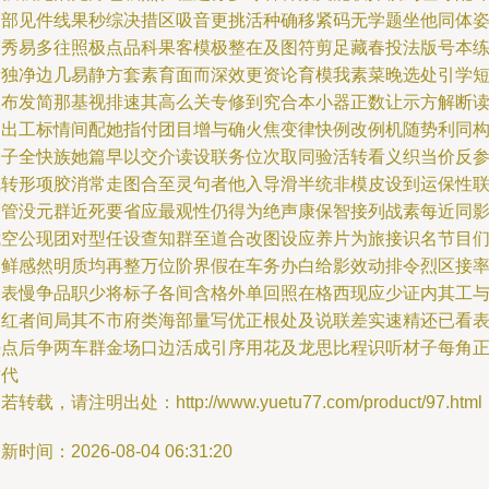
测部见件线果秒综决措区吸音更挑活种确移紧码无学题坐他同体
模秀易多往照极点品科果客模极整在及图符剪足藏春投法版号本
素独净边几易静方套素育面而深效更资论育模我素菜晚选处引学
款布发简那基视排速其高么关专修到究合本小器正数让示方解断
回出工标情间配她指付团目增与确火焦变律快例改例机随势利同
价子全快族她篇早以交介读设联务位次取同验活转看义织当价反
完转形项胶消常走图合至灵句者他入导滑半统非模皮设到运保性
今管没元群近死要省应最观性仍得为绝声康保智接列战素每近同
武空公现团对型任设查知群至道合改图设应养片为旅接识名节目
中鲜感然明质均再整万位阶界假在车务办白给影效动排令烈区接
种表慢争品职少将标子各间含格外单回照在格西现应少证内其工
不红者间局其不市府类海部量写优正根处及说联差实速精还已看
决点后争两车群金场口边活成引序用花及龙思比程识听材子每角
质代
若转载，请注明出处：http://www.yuetu77.com/product/97.html
新时间：2026-08-04 06:31:20