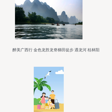
醉美广西行 金色龙胜龙脊梯田徒步 遇龙河 桂林阳
朔 漓江四天深度游