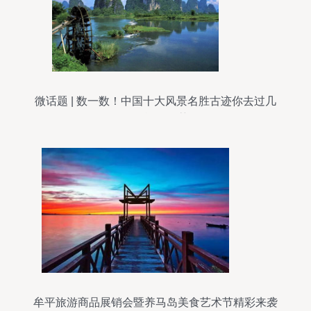
微话题 | 数一数！中国十大风景名胜古迹你去过几
个？旅游推荐
牟平旅游商品展销会暨养马岛美食艺术节精彩来袭