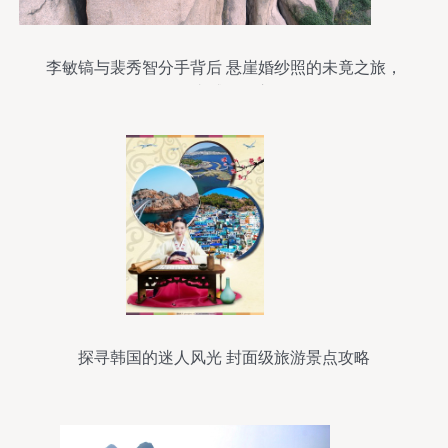
李敏镐与裴秀智分手背后 悬崖婚纱照的未竟之旅，
理由感动人心
探寻韩国的迷人风光 封面级旅游景点攻略