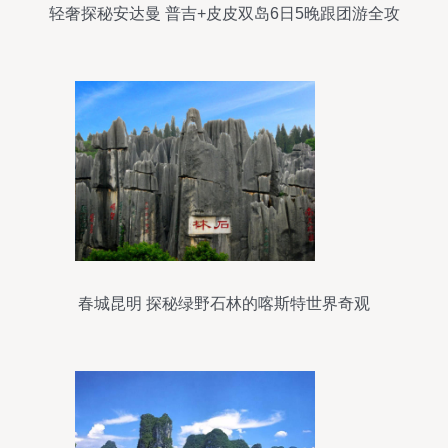
轻奢探秘安达曼 普吉+皮皮双岛6日5晚跟团游全攻
略
春城昆明 探秘绿野石林的喀斯特世界奇观