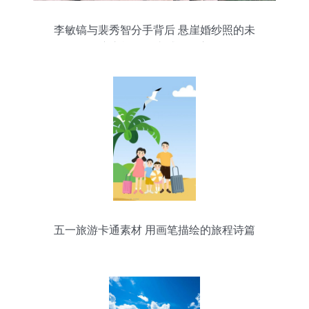
李敏镐与裴秀智分手背后 悬崖婚纱照的未
竟之旅，理由感动人心
五一旅游卡通素材 用画笔描绘的旅程诗篇