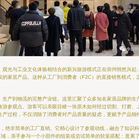
、观光与工业文化体验相结合的新兴旅游模式正在崇州悄然兴起
仪的家居产品。这种从工厂到消费者（F2C）的直接销售模式，
、生产到物流的完整产业链。这里汇聚了众多知名家居品牌的生
旅游参观点。游客可以亲眼目睹一块原木如何经过切割、打磨、
产过程，不仅消除了消费者对产品质量的疑虑，更赋予产品独特
之旅，绝非简单的工厂直销。它精心设计了参观动线，融合了知识
Y区域，亲手参与一个小部件的组装或尝试简单的软装搭配；逛累