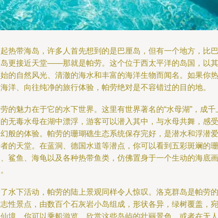
提起热带海岛，许多人首先想到的是巴厘岛，但有一个地方，比
厘岛更接近天堂——那就是帕劳。这个位于西太平洋的岛国，以
原始的自然风光、清澈的海水和丰富的海洋生物而闻名。如果你
爱海洋、向往纯净的旅行体验，帕劳绝对是不容错过的目的地。
帕劳的魅力在于它的水下世界。这里有世界著名的“水母湖”，成千
万的无毒水母在湖中漂浮，游客可以潜入其中，与水母共舞，感
梦幻般的体验。帕劳的珊瑚礁生态系统保存完好，是潜水和浮潜
好者的天堂。在蓝洞、德国水道等潜点，你可以看到五彩斑斓的
瑚、鲨鱼、海龟以及各种热带鱼类，仿佛置身于一个生动的海底
廊。
除了水下活动，帕劳的陆上景观同样令人惊叹。洛克群岛是帕劳
标志性景点，由数百个石灰岩小岛组成，形状各异，绿树覆盖，
如仙境。你可以乘船游览，欣赏这些岛屿的壮丽景色，或者在无